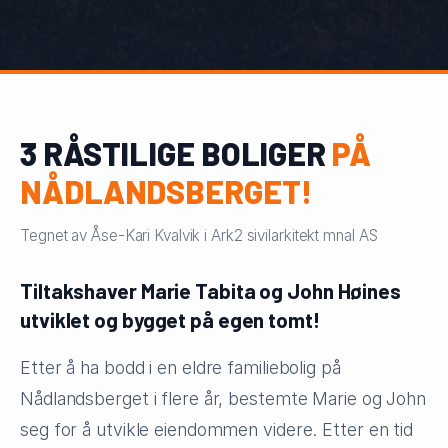
3 RÅSTILIGE BOLIGER
PÅ
NÅDLANDSBERGET!
Tegnet av Åse-Kari Kvalvik i Ark2 sivilarkitekt mnal AS
Tiltakshaver Marie Tabita og John Høines
utviklet og bygget på egen tomt!
Etter å ha bodd i en eldre familiebolig på
Nådlandsberget i flere år, bestemte Marie og John
seg for å utvikle eiendommen videre. Etter en tid