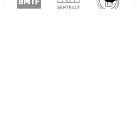
FOKUS PÅ
HMS
BK Bygg arbeider kontinuerlig med sitt HMS
arbeid. I årsplan legges det inn månedlige
aktiviteter for å styrke kompetanse, holdninger
og utstyr for å gi våre arbeidere en god og